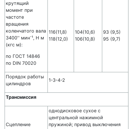
крутящий
момент при
частоте
вращения
коленчатого вала
116(11,8)
104(10,6)
93 (9,5)
-
3400'' мин
¹, Н м
118(12,0)
106(10,8)
95 (9,7)
(кгс м):
по ГОСТ 14846
по DIN 70020
Порядок работы
1-3-4-2
цилиндров
Трансмиссия
однодисковое сухое с
центральной нажимной
Сцепление
пружиной; привод выключения