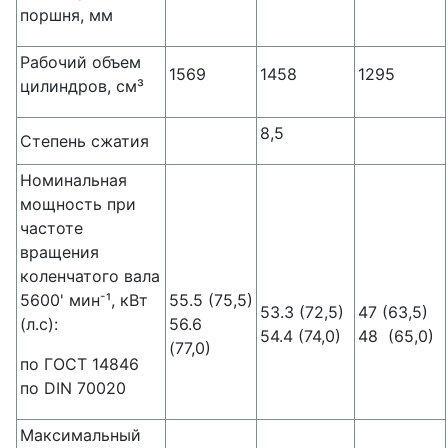
поршня, мм
Рабочий объем
1569
1458
1295
цилиндров, см³
8,5
Степень сжатия
Номинальная
мощность при
частоте
вращения
коленчатого вала
-
5600' мин
¹, кВт
55.5 (75,5)
53.3 (72,5)
47 (63,5)
(л.с):
56.6
54.4 (74,0)
48 (65,0)
(77,0)
по ГОСТ 14846
по DIN 70020
Максимальный