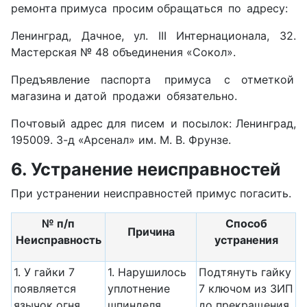
ремонта примуса просим обращаться по адресу:
Ленинград, Дачное, ул. III Интернационала, 32.
Мастерская № 48 объединения «Сокол».
Предъявление паспорта примуса с отметкой
магазина и датой продажи обязательно.
Почтовый адрес для писем и посылок: Ленинград,
195009. 3-д «Арсенал» им. М. В. Фрунзе.
6. Устранение неисправностей
При устранении неисправностей примус погасить.
№ п/п
Способ
Причина
Неисправность
устранения
1. У гайки 7
1. Нарушилось
Подтянуть гайку
появляет­ся
уплотне­ние
7 ключом из ЗИП
язычок огня
шпинделя.
до прекра­щения