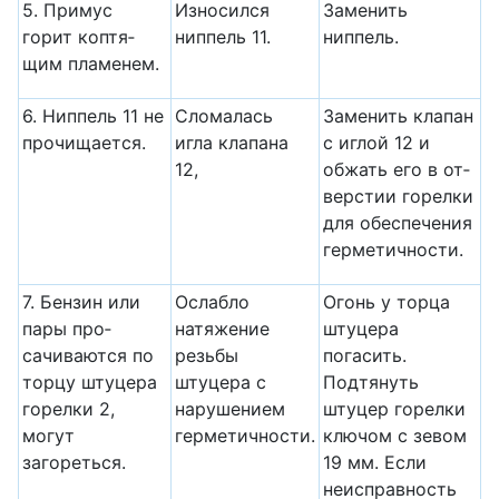
5. Примус
Износился
Заменить
горит коптя­
ниппель 11.
ниппель.
щим пламенем.
6. Ниппель 11 не
Сломалась
Заменить клапан
прочищается.
игла клапа­на
с иглой 12 и
12,
обжать его в от­
верстии горелки
для обеспечения
герметичности.
7. Бензин или
Ослабло
Огонь у торца
пары про­
натяжение
штуцера
сачиваются по
резьбы
погасить.
торцу штуцера
штуцера с
Подтянуть
горелки 2,
нару­шением
штуцер горелки
могут
герметичности.
ключом с зевом
загореться.
19 мм. Если
неисправность