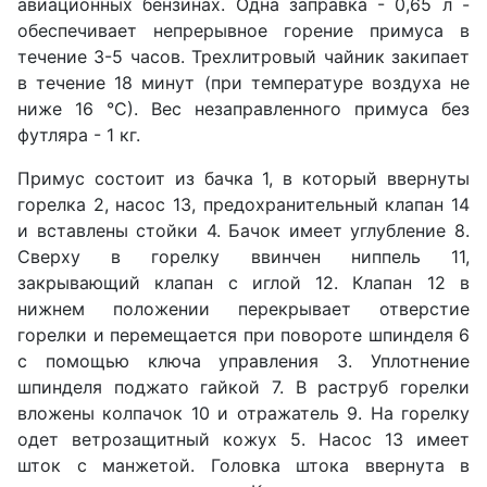
авиа­ционных бензинах. Одна заправка - 0,65 л -
обеспечи­вает непрерывное горение примуса в
течение 3-5 ча­сов. Трехлитровый чайник закипает
в течение 18 минут (при температуре воздуха не
ниже 16 °С). Вес незаправленного примуса без
футляра - 1 кг.
Примус состоит из бачка 1, в который ввернуты
го­релка 2, насос 13, предохранительный клапан 14
и вставлены стойки 4. Бачок имеет углубление 8.
Сверху в горелку ввинчен ниппель 11,
закрывающий клапан с иглой 12. Клапан 12 в
нижнем положении перекры­вает отверстие
горелки и перемещается при повороте шпинделя 6
с помощью ключа управления 3. Уплотне­ние
шпинделя поджато гайкой 7. В раструб горелки
вложены колпачок 10 и отражатель 9. На горелку
одет ветрозащитный кожух 5. Насос 13 имеет
шток с ман­жетой. Головка штока ввернута в