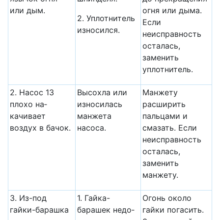
или дым.
огня или дыма.
2. Уплотнитель
Если
износился.
неисправность
оста­лась,
заменить
уплотнитель.
2. Насос 13
Высохла или
Манжету
плохо на­
износилась
расширить
качивает
манжета
пальцами и
воздух в ба­чок.
насоса.
смазать. Если
неисправность
осталась,
заменить
манжету.
3. Из-под
1. Гайка-
Огонь около
гайки-бараш­ка
барашек недо­
гайки погасить.