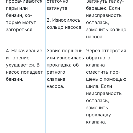
просачиваются
статочно
Затянуть гайку-
пары или
затянута.
барашек. Если
бензин, ко­
неисправность
2. Износилось
торые могут
осталась,
кольцо на­соса.
заго­реться.
заменить кольцо
насоса.
4. Накачивание
Завис поршень
Через отверстия
и го­рение
или из­носилась
обратного
ухудшается. В
прокладка об­
клапана
насос попадает
ратного
сместить пор­
бензин.
клапана
шень с помощью
насоса.
шила. Если
неисправность
оста­лась,
заменить
прокладку
клапана.