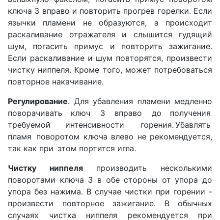
ключа 3 вправо и повторить прогрев горелки. Если
язычки пламени не образуются, а происходит
раскаливание отражателя и слышится гудящий
шум, погасить при­мус и повторить зажигание.
Если раскаливание и шум повторятся, произвести
чистку ниппеля. Кроме того, мо­жет потребоваться
повторное накачивание.
Регулирование
. Для убавления пламени медленно
поворачивать ключ 3 вправо до получения
требуемой интенсивности горения. Убавлять
пламя поворотом ключа влево не рекомендуется,
так как при этом пор­тится игла.
Чистку ниппеля
производить несколькими
поворота­ми ключа 3 в обе стороны от упора до
упора без на­жима. В случае чистки при горении -
произвести повторное зажигание. В обычных
случаях чистка нип­пеля рекомендуется при