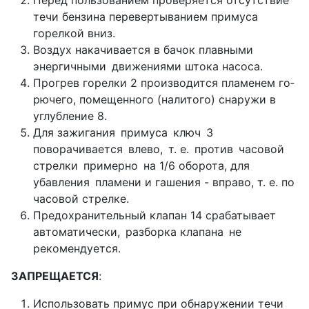
Перед пользованием проверяется отсутствие
течи бензина перевертыванием примуса
горелкой вниз.
Воздух накачивается в бачок плавными
энергич­ными движениями штока насоса.
Прогрев горелки 2 производится пламенем го­
рючего, помещенного (налитого) снаружи в
углубле­ние 8.
Для зажигания примуса ключ 3
поворачивается влево, т. е. против часовой
стрелки примерно на 1/6 оборота, для
убавления пламени и гашения - впра­во, т. е. по
часовой стрелке.
Предохранительный клапан 14 срабатывает
авто­матически, разборка клапана не
рекомендуется.
ЗАПРЕЩАЕТСЯ
:
Использовать примус при обнаружении течи