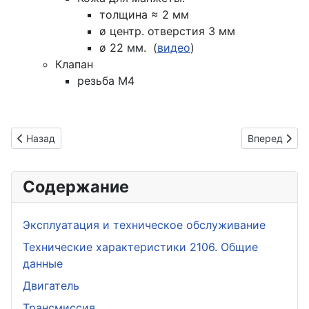
толщина ≈ 2 мм
ø центр. отверстия 3 мм
ø 22 мм. (
видео
)
Клапан
резьба М4
Предыдущий: Phoebus Camp Stove No. 625
Следующий: 
Назад
Вперед
Содержание
Эксплуатация и техническое обслуживание
Технические характеристики 2106. Общие
данные
Двигатель
Трансмиссия