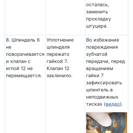
осталась,
заменить
прокладку
штуцера.
8. Шпиндель 6
Уплотне­ние
Во избежание
не
шпинделя
повреждения
поворачивается
пережато
зубчатой
и клапан с
гайкой 7.
передачи, перед
иглой 12 не
Клапан 12
вращением
перемещается.
заклинило.
гайки 7
зафиксировать
шпинтель в
неподвижных
тисках (
видео
).