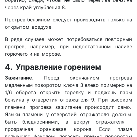
обратно, следя, чтобы не было перелива бензина
через край углубле­ния 8.
Прогрев бензином следует производить только на
открытом воздухе.
В ряде случаев может потребоваться повторный
прогрев, например, при недостаточном наливе
горю­чего и на морозе.
4. Управление горением
Зажигание
. Перед окончанием прогрева
медленным поворотом ключа 3 влево примерно на
1/6 оборота от­крыть горелку и поджечь пары
бензина у отверстия отражателя 9. При высоком
пламени прогрева зажига­ние происходит само.
Языки пламени у отверстий отражателя должны
быть бледносиними, а вокруг отражателя -
прозрачная оранжевая корона. Если пламя
вспыхнуло факелом, погасить примус поворотом